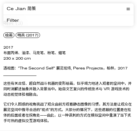
Ce Jian 简策
Filter
哨兵 (3)
绘画
哨兵 (2017)
2017
布面丙烯、油漆、马克笔、粉笔、蜡笔
230 x 200 cm
透视图：“The Second Self“ 展览现场, Peres Projects，柏林，2017
__________________
这些有关古怪、超自然战斗机器的变形绘画，似乎竭力地进入观者的空间中，并
同时消解进抽象并融入背景当中。始自文艺复兴的传统技术与 VR 游戏技术的
动态视觉体验相融合。
它们令人困惑的视角挑战了观众由前方观看静态图像的习惯，其方法是让观众在
展览空间中搜寻合适的“视点”的方式。大部分的情况下，这些遮蔽的位置是在柱
体的后面或者在拐角处——由此，以一种讽刺的方式在模拟空间中重演了当下炙
手可热的虚拟交互游戏体验。