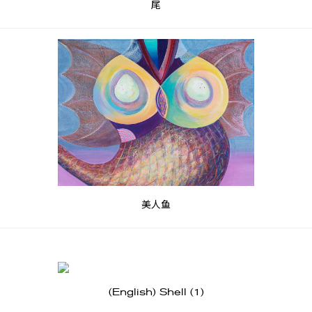
尾
美人鱼
(English) Shell (1)