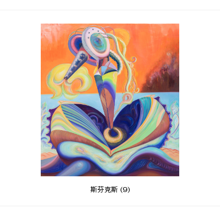
斯芬克斯 (9)