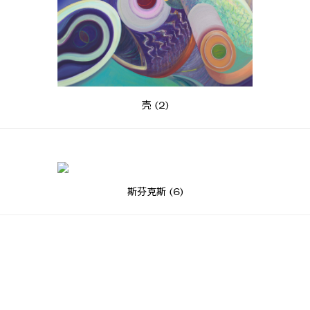
壳 (2)
斯芬克斯 (6)