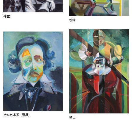
神童
蜘蛛
抬举艺术家 (面具)
骑士