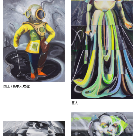
国王 (高尔夫政治)
巨人