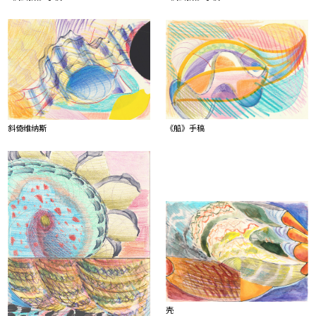
《船》手稿
斜倚维纳斯
壳