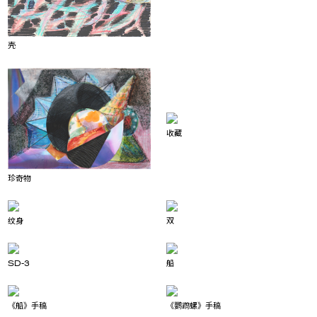
壳
收藏
珍奇物
纹身
双
SD-3
船
《船》手稿
《鹦鹉螺》手稿