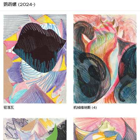
鹦鹉螺 (2024-)
密涅瓦
机械维纳斯 (4)